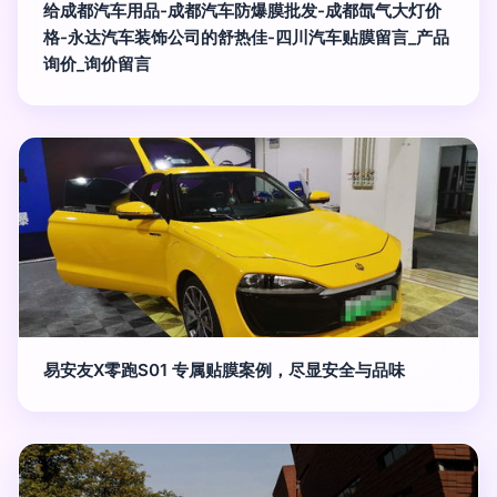
给成都汽车用品-成都汽车防爆膜批发-成都氙气大灯价
格-永达汽车装饰公司的舒热佳-四川汽车贴膜留言_产品
询价_询价留言
易安友X零跑S01 专属贴膜案例，尽显安全与品味