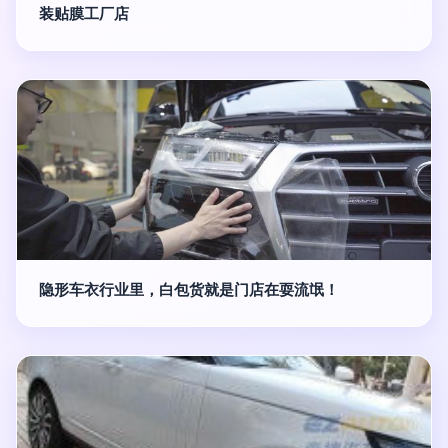
装贴膜工厂店
隐形车衣行业里，白包货就是门店在耍流氓！