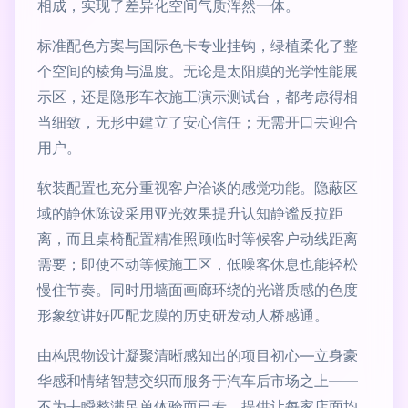
相成，实现了差异化空间气质浑然一体。
标准配色方案与国际色卡专业挂钩，绿植柔化了整
个空间的棱角与温度。无论是太阳膜的光学性能展
示区，还是隐形车衣施工演示测试台，都考虑得相
当细致，无形中建立了安心信任；无需开口去迎合
用户。
软装配置也充分重视客户洽谈的感觉功能。隐蔽区
域的静休陈设采用亚光效果提升认知静谧反拉距
离，而且桌椅配置精准照顾临时等候客户动线距离
需要；即使不动等候施工区，低噪客休息也能轻松
慢住节奏。同时用墙面画廊环绕的光谱质感的色度
形象纹讲好匹配龙膜的历史研发动人桥感通。
由构思物设计凝聚清晰感知出的项目初心—立身豪
华感和情绪智慧交织而服务于汽车后市场之上——
不为去瞬整满足单体验而已专。提供让每家店面均